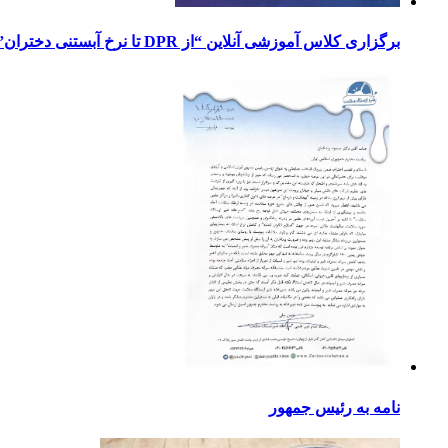
برگزاری کلاس آموزشی آنلاین “از DPR تا نرخ آبستنی دختران”
نامه به رئیس جمهور