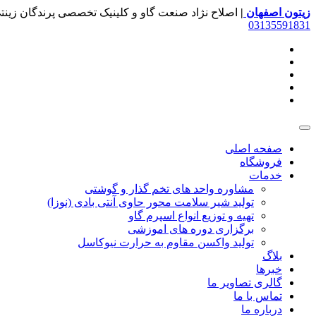
زیتون اصفهان
|
اصلاح نژاد صنعت گاو و کلینیک تخصصی پرندگان زینت
03135591831
صفحه اصلی
فروشگاه
خدمات
مشاوره واحد های تخم گذار و گوشتی
تولید شیر سلامت محور حاوی آنتی بادی (نوزا)
تهیه و توزیع انواع اسپرم گاو
برگزاری دوره های اموزشی
تولید واکسن مقاوم به حرارت نیوکاسل
بلاگ
خبرها
گالری تصاویر ما
تماس با ما
درباره ما